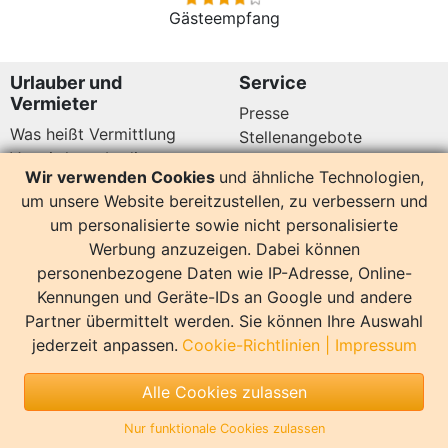
Gästeempfang
Urlauber und
Service
Vermieter
Presse
Was heißt Vermittlung
Stellenangebote
Vermittlungsbedingungen
Newsletter
Wir verwenden Cookies
und ähnliche Technologien,
Datenschutz
um unsere Website bereitzustellen, zu verbessern und
Kundenbewertungen
Hier sind wir auch
um personalisierte sowie nicht personalisierte
Werbung anzuzeigen. Dabei können
personenbezogene Daten wie IP-Adresse, Online-
Kennungen und Geräte-IDs an Google und andere
Partner übermittelt werden. Sie können Ihre Auswahl
14164 Bewertungen
jederzeit anpassen.
Cookie-Richtlinien
|
Impressum
Sonstiges
Alle Cookies zulassen
Copyright
Impressum
Nur funktionale Cookies zulassen
Copyright by InterDomizil | Design by EvR Willmroth