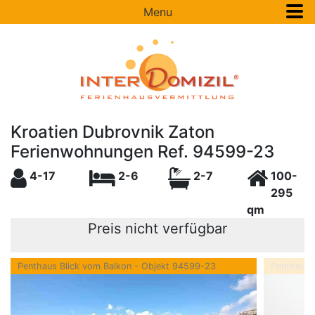
Menu
Kroatien Dubrovnik Zaton
Ferienwohnungen Ref. 94599-23
4-17
2-6
2-7
100-
295
qm
Preis nicht verfügbar
Penthaus Blick vom Balkon - Objekt 94599-23
Penthaus 