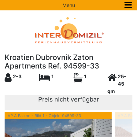
Menu
Kroatien Dubrovnik Zaton
Apartments Ref. 94599-33
2-3
1
1
25-
45
qm
Preis nicht verfügbar
AP A Balkon - Bild 1 - Objekt 94599-33
AP A Balk