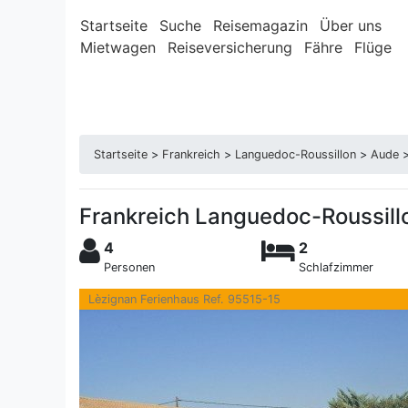
Startseite
Suche
Reisemagazin
Über uns
Mietwagen
Reiseversicherung
Fähre
Flüge
Startseite
>
Frankreich
>
Languedoc-Roussillon
>
Aude
Frankreich Languedoc-Roussill
4
2
Personen
Schlafzimmer
Lèzignan Ferienhaus Ref. 95515-15