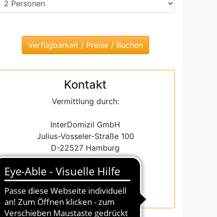
Kontakt
Vermittlung durch:
InterDomizil GmbH
Julius-Vosseler-Straße 100
D-22527 Hamburg
Email: info@interdomizil.de
Tel.: +49-(0)40-43093270
Fax.: +49-(0)40-43093283