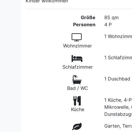
Kinder willkommen
Größe
85 qm
Personen
4 P
1 Wohnzimme
Wohnzimmer
1 Schlafzim
Schlafzimmer
1 Duschbad
Bad / WC
1 Küche, 4-P
Mikrowelle, 
Küche
Dunstabzugs
Garten, Terr