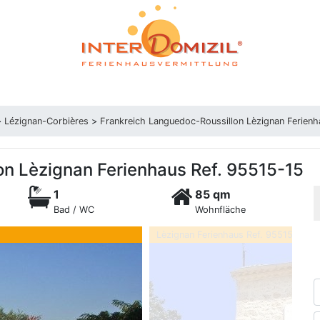
>
Lézignan-Corbières
>
Frankreich Languedoc-Roussillon Lèzignan Ferienh
on Lèzignan Ferienhaus Ref. 95515-15
1
85 qm
Bad / WC
Wohnfläche
Lèzignan Ferienhaus Ref. 95515-15