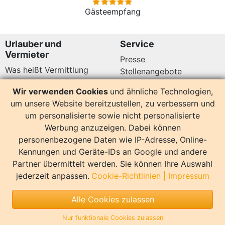
Gästeempfang
Urlauber und
Service
Vermieter
Presse
Was heißt Vermittlung
Stellenangebote
Vermittlungsbedingungen
Newsletter
Wir verwenden Cookies
und ähnliche Technologien,
Datenschutz
um unsere Website bereitzustellen, zu verbessern und
Kundenbewertungen
Hier sind wir auch
um personalisierte sowie nicht personalisierte
Werbung anzuzeigen. Dabei können
personenbezogene Daten wie IP-Adresse, Online-
Kennungen und Geräte-IDs an Google und andere
Partner übermittelt werden. Sie können Ihre Auswahl
14164 Bewertungen
jederzeit anpassen.
Cookie-Richtlinien
|
Impressum
Sonstiges
Alle Cookies zulassen
Copyright
Impressum
Nur funktionale Cookies zulassen
Copyright by InterDomizil | Design by EvR Willmroth