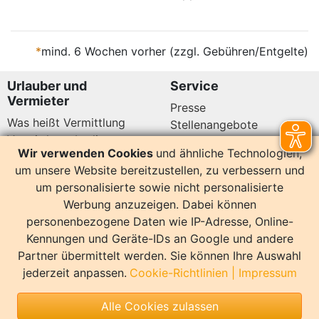
*
mind. 6 Wochen vorher (zzgl. Gebühren/Entgelte)
Urlauber und
Service
Vermieter
Presse
Was heißt Vermittlung
Stellenangebote
Vermittlungsbedingungen
Newsletter
Wir verwenden Cookies
und ähnliche Technologien,
Datenschutz
um unsere Website bereitzustellen, zu verbessern und
Kundenbewertungen
Hier sind wir auch
um personalisierte sowie nicht personalisierte
Werbung anzuzeigen. Dabei können
personenbezogene Daten wie IP-Adresse, Online-
Kennungen und Geräte-IDs an Google und andere
Partner übermittelt werden. Sie können Ihre Auswahl
14164 Bewertungen
jederzeit anpassen.
Cookie-Richtlinien
|
Impressum
Sonstiges
Alle Cookies zulassen
Copyright
Impressum