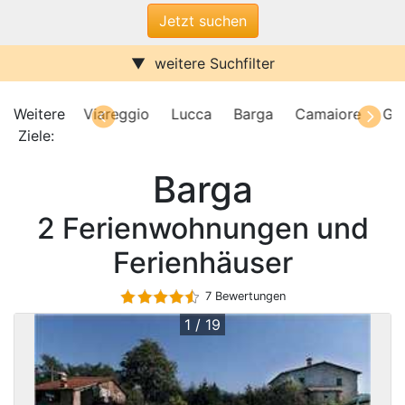
weitere Suchfilter
Internet/W-LAN
Terrasse / Balkon
Sauna
Pool
cca (Ort)
Weitere
Viareggio
Lucca
Barga
Camaiore
Ga
Kamin
Stufenfrei
Ziele:
Viareggio
Klimaanlage
Wasserblick
Barga
Ferienwohnungen
Ferienhäuser
Urlaub mit Hund
2 Ferienwohnungen und
Parkplatz (ggf. Gebühr)
Behindertenfreundlich
Ferienhäuser
7 Bewertungen
1 / 19