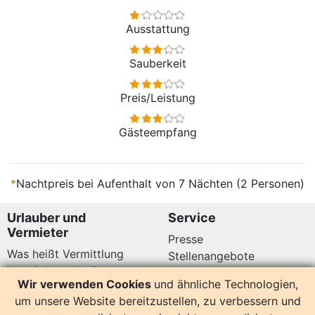
Ausstattung
Sauberkeit
Preis/Leistung
Gästeempfang
*
Nachtpreis bei Aufenthalt von 7 Nächten (2 Personen)
Urlauber und
Service
Vermieter
Presse
Was heißt Vermittlung
Stellenangebote
Vermittlungsbedingungen
Newsletter
Wir verwenden Cookies
und ähnliche Technologien,
Datenschutz
um unsere Website bereitzustellen, zu verbessern und
Kundenbewertungen
Hier sind wir auch