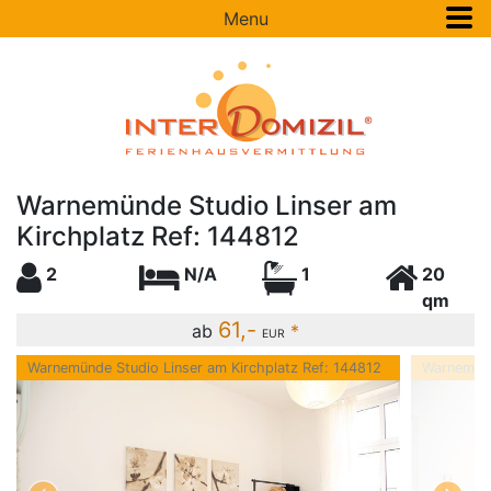
Menu
Warnemünde Studio Linser am
Kirchplatz Ref: 144812
2
N/A
1
20
qm
61,-
ab
*
EUR
Warnemünde Studio Linser am Kirchplatz Ref: 144812
Warnemünd