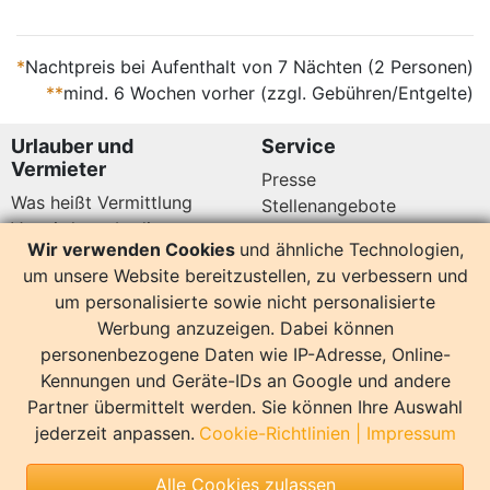
*
Nachtpreis bei Aufenthalt von 7 Nächten (2 Personen)
**
mind. 6 Wochen vorher (zzgl. Gebühren/Entgelte)
Urlauber und
Service
Vermieter
Presse
Was heißt Vermittlung
Stellenangebote
Vermittlungsbedingungen
Newsletter
Wir verwenden Cookies
und ähnliche Technologien,
Datenschutz
um unsere Website bereitzustellen, zu verbessern und
Kundenbewertungen
Hier sind wir auch
um personalisierte sowie nicht personalisierte
Werbung anzuzeigen. Dabei können
personenbezogene Daten wie IP-Adresse, Online-
Kennungen und Geräte-IDs an Google und andere
Partner übermittelt werden. Sie können Ihre Auswahl
14158 Bewertungen
jederzeit anpassen.
Cookie-Richtlinien
|
Impressum
Sonstiges
Alle Cookies zulassen
Copyright
Impressum