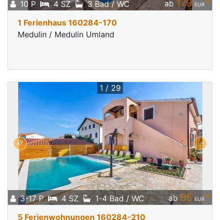
179
*
ab
10 P
4 SZ
3 Bad / WC
EUR
1 Ferienhaus 160284-170
Medulin / Medulin Umland
1 / 29
85
*
ab
3-17 P
4 SZ
1-4 Bad / WC
EUR
5 Ferienwohnungen 160284-210