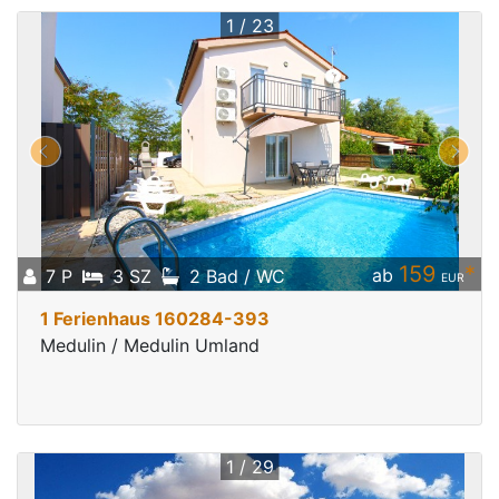
1 / 23
159
*
ab
7 P
3 SZ
2 Bad / WC
EUR
1 Ferienhaus 160284-393
Medulin / Medulin Umland
1 / 29