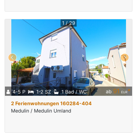
1 / 29
91
*
ab
4-5 P
1-2 SZ
1 Bad / WC
EUR
2 Ferienwohnungen 160284-404
Medulin / Medulin Umland