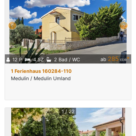
285
*
ab
12 P
4 SZ
2 Bad / WC
EUR
1 Ferienhaus 160284-110
Medulin / Medulin Umland
1 / 22