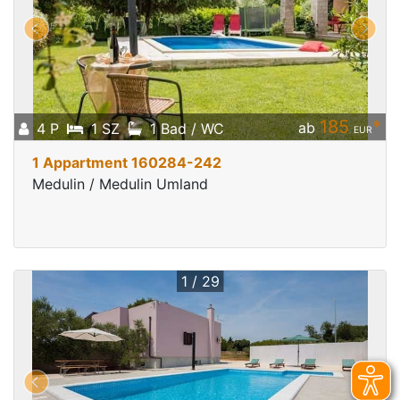
185
*
ab
4 P
1 SZ
1 Bad / WC
EUR
1 Appartment 160284-242
Medulin / Medulin Umland
1 / 29