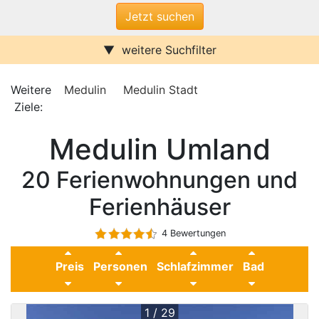
weitere Suchfilter
Internet/W-LAN
Terrasse / Balkon
Sauna
Pool
Weitere
Medulin
Medulin Stadt
Kamin
Stufenfrei
Ziele:
Medulin Umland
Klimaanlage
Wasserblick
Medulin Umland
Ferienwohnungen
Ferienhäuser
Urlaub mit Hund
20 Ferienwohnungen und
Parkplatz (ggf. Gebühr)
Behindertenfreundlich
Ferienhäuser
4 Bewertungen
Preis
Personen
Schlafzimmer
Bad
1 / 29