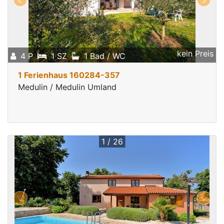
kein Preis
4 P
1 SZ
1 Bad / WC
1 Ferienhaus 160284-357
Medulin / Medulin Umland
1 / 26