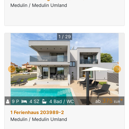
Medulin / Medulin Umland
1 / 29
375
*
ab
9 P
4 SZ
4 Bad / WC
EUR
1 Ferienhaus 203989-2
Medulin / Medulin Umland