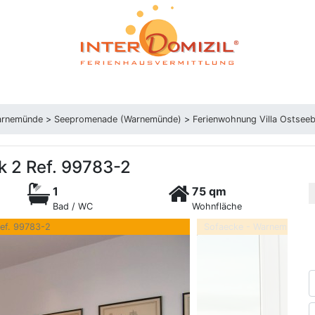
arnemünde
>
Seepromenade (Warnemünde)
>
Ferienwohnung Villa Ostseeb
k 2 Ref. 99783-2
1
75 qm
Bad / WC
Wohnfläche
ef. 99783-2
Sofaecke - Warnemünde F