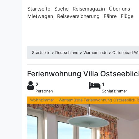
Startseite
Suche
Reisemagazin
Über uns
Mietwagen
Reiseversicherung
Fähre
Flüge
Startseite
>
Deutschland
>
Warnemünde
>
Ostseebad W
Ferienwohnung Villa Ostseeblic
2
1
Personen
Schlafzimmer
Wohnzimmer - Warnemünde Ferienwohnung Ostseeblick R