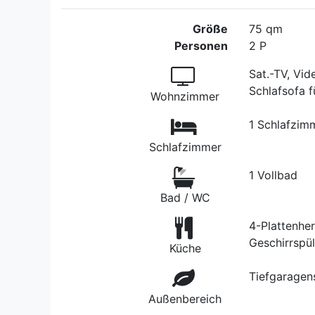
Größe
75 qm
Personen
2 P
Sat.-TV, Vid
Schlafsofa f
Wohnzimmer
1 Schlafzim
Schlafzimmer
1 Vollbad
Bad / WC
4-Plattenher
Geschirrspü
Küche
Tiefgaragen
Außenbereich