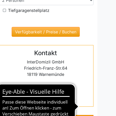
Tiefgaragenstellplatz
Kontakt
InterDomizil GmbH
Friedrich-Franz-Str.64
18119 Warnemünde
Tel.: 0381 5486384
Fax.:0381 5486387
warnemuende@interdomizil.de