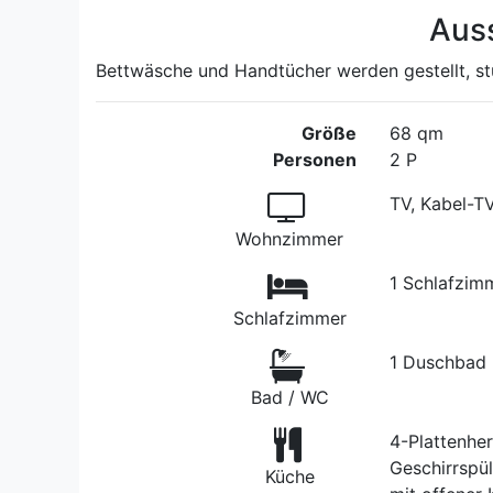
Aus
Bettwäsche und Handtücher werden gestellt, stuf
Größe
68 qm
Personen
2 P
TV, Kabel-T
Wohnzimmer
1 Schlafzim
Schlafzimmer
1 Duschbad
Bad / WC
4-Plattenher
Geschirrspü
Küche