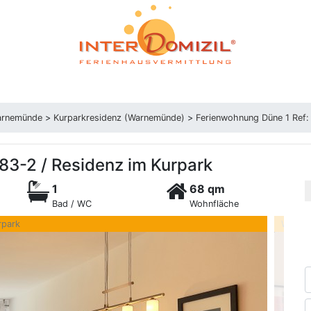
arnemünde
>
Kurparkresidenz (Warnemünde)
>
Ferienwohnung Düne 1 Ref:
83-2 / Residenz im Kurpark
1
68 qm
Bad / WC
Wohnfläche
rpark
Wohnbe