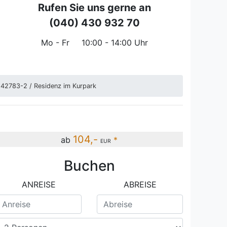
Rufen Sie uns gerne an
(040) 430 932 70
Mo - Fr
10:00 - 14:00 Uhr
 42783-2 / Residenz im Kurpark
104,-
ab
*
EUR
Buchen
reich Essbereich Fewo Düne 1 Ref: 42783-2 / Residenz im Kurpark
ANREISE
ABREISE