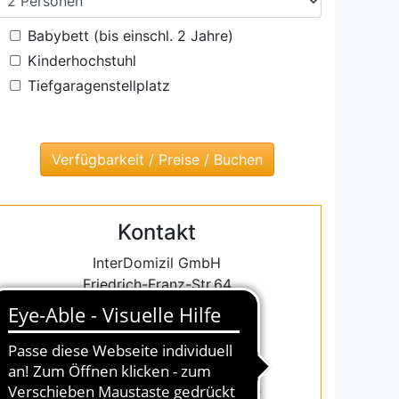
Babybett (bis einschl. 2 Jahre)
Kinderhochstuhl
Tiefgaragenstellplatz
Kontakt
InterDomizil GmbH
Friedrich-Franz-Str.64
18119 Warnemünde
Tel.: 0381 5486384
Fax.: 0381 5486387
warnemuende@interdomizil.de