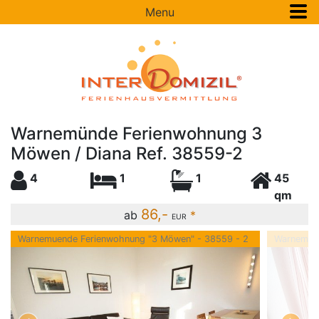
Menu
Warnemünde Ferienwohnung 3
Möwen / Diana Ref. 38559-2
4
1
1
45
qm
86,-
ab
*
EUR
Warnemuende Ferienwohnung "3 Möwen" - 38559 - 2
Warnemuen