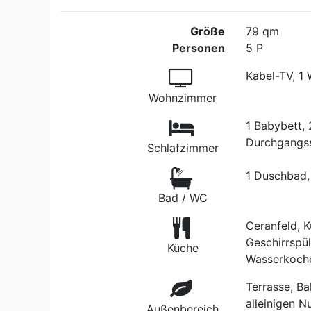
Größe
79 qm
Personen
5 P
Kabel-TV, 1
Wohnzimmer
1 Babybett, 
Durchgangss
Schlafzimmer
1 Duschbad,
Bad / WC
Ceranfeld, K
Geschirrspül
Küche
Wasserkoche
Terrasse, Ba
alleinigen N
Außenbereich