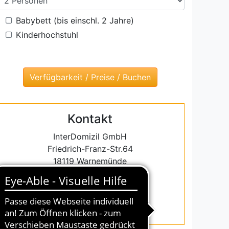
Babybett (bis einschl. 2 Jahre)
Kinderhochstuhl
Kontakt
InterDomizil GmbH
Friedrich-Franz-Str.64
18119 Warnemünde
Tel.: 0381 5486384
Fax.:0381 5486387
warnemuende@interdomizil.de