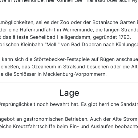
ote in Warnemünde, hier können Sie Thallasso oder auch Ay
möglichkeiten, sei es der Zoo oder der Botanische Garten i
der eine Hafenrundfahrt in Warnemünde, die langen Strän
iegt das älteste Seeheilbad Heiligendamm, gegründet 1793.
torischen Kleinbahn "Molli" von Bad Doberan nach Kühlungs
, kann sich die Störtebecker-Festspiele auf Rügen anschau
nießen, das Ozeaneum in Stralsund besuchen oder die Alts
wie die Schlösser in Mecklenburg-Vorpommern.
Lage
Ursprünglichkeit noch bewahrt hat. Es gibt herrliche Sands
Angebot an gastronomischen Betrieben. Auch der Alte Strom
reiche Kreutzfahrtschiffe beim Ein- und Auslaufen beobacht