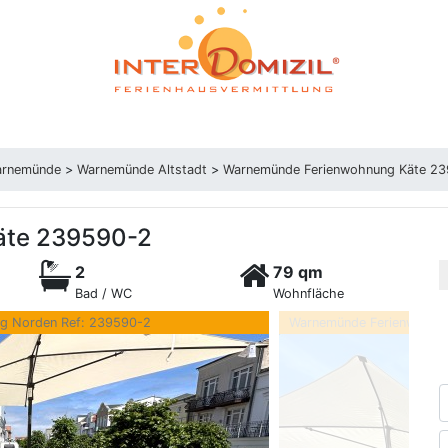
arnemünde
>
Warnemünde Altstadt
>
Warnemünde Ferienwohnung Käte 2
äte 239590-2
2
79 qm
Bad / WC
Wohnfläche
ng Norden Ref: 239590-2
Warnemünde Ferienwohnung