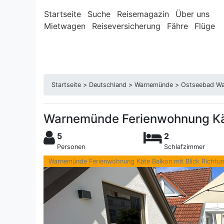
Startseite
Suche
Reisemagazin
Über uns
Mietwagen
Reiseversicherung
Fähre
Flüge
Startseite
>
Deutschland
>
Warnemünde
>
Ostseebad W
Warnemünde Ferienwohnung K
5
2
Personen
Schlafzimmer
9.07.2027
Warnemünde Ferienwohnung Käte Balkon mit Blick Richtu