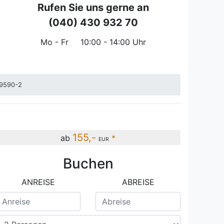
Rufen Sie uns gerne an
(040) 430 932 70
Mo - Fr
10:00 - 14:00 Uhr
39590-2
155,-
ab
*
EUR
Buchen
 Käte Balkon mit Blick Richtung SüdenRef: 239590-2
ANREISE
ABREISE