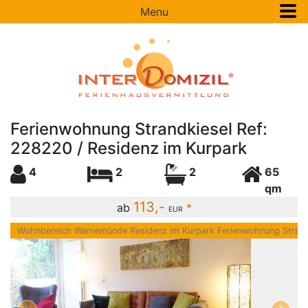
Menu
Ferienwohnung Strandkiesel Ref:
228220 / Residenz im Kurpark
4
2
2
65
qm
113,-
ab
*
EUR
Wohnbereich Warnemünde Residenz im Kurpark Ferienwohnung Strand