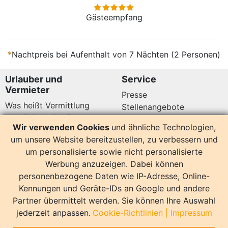
Gästeempfang
*
Nachtpreis bei Aufenthalt von 7 Nächten (2 Personen)
Urlauber und
Service
Vermieter
Presse
Was heißt Vermittlung
Stellenangebote
Vermittlungsbedingungen
Newsletter
Wir verwenden Cookies
und ähnliche Technologien,
Datenschutz
um unsere Website bereitzustellen, zu verbessern und
Kundenbewertungen
Hier sind wir auch
um personalisierte sowie nicht personalisierte
Werbung anzuzeigen. Dabei können
personenbezogene Daten wie IP-Adresse, Online-
Kennungen und Geräte-IDs an Google und andere
Partner übermittelt werden. Sie können Ihre Auswahl
14158 Bewertungen
jederzeit anpassen.
Cookie-Richtlinien
|
Impressum
Sonstiges