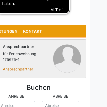
Fax.:0381 5486387
warnemuende@interdomizil.de
RTUNGEN
KONTAKT
Ansprechpartner
für Ferienwohnung
175675-1
Ansprechpartner
Buchen
ANREISE
ABREISE