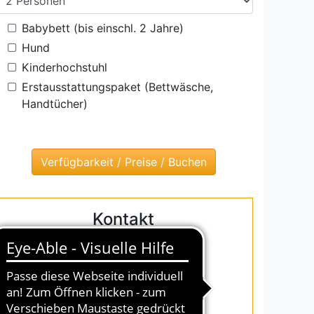
Babybett (bis einschl. 2 Jahre)
Hund
Kinderhochstuhl
Erstausstattungspaket (Bettwäsche,
Handtücher)
Kontakt
InterDomizil GmbH
Friedrich-Franz-Str.64
18119 Warnemünde
Tel.: 0381 5486384