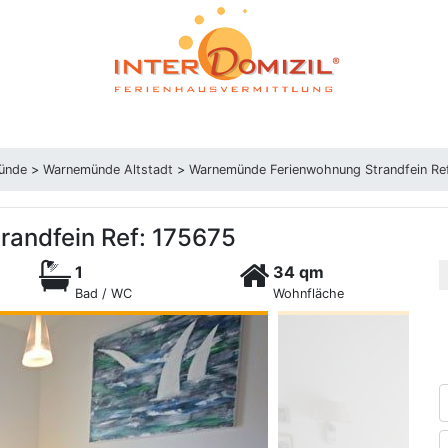
ünde
>
Warnemünde Altstadt
>
Warnemünde Ferienwohnung Strandfein Re
andfein Ref: 175675
1
34 qm
Bad / WC
Wohnfläche