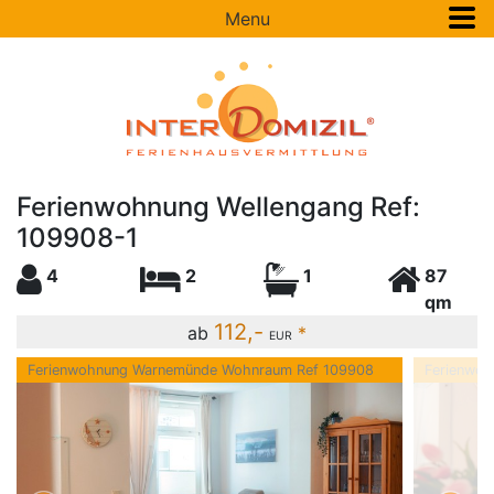
Menu
Ferienwohnung Wellengang Ref:
109908-1
4
2
1
87
qm
112,-
ab
*
EUR
Ferienwohnung Warnemünde Wohnraum Ref 109908
Ferienwo