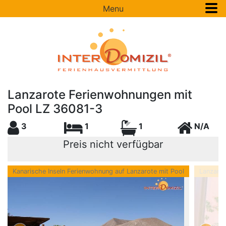
Menu
Lanzarote Ferienwohnungen mit
Pool LZ 36081-3
3
1
1
N/A
Preis nicht verfügbar
Kanarische Inseln Ferienwohnung auf Lanzarote mit Pool
Lanzarot