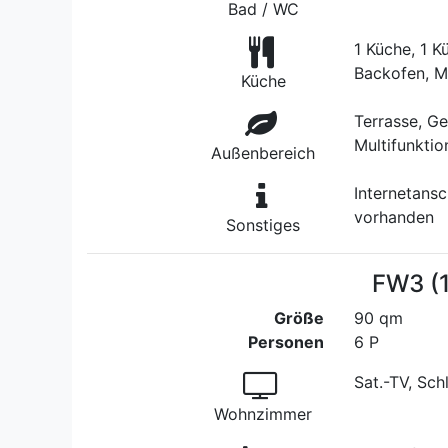
Bad / WC
1 Küche, 1 K
Backofen, M
Küche
Terrasse, G
Multifunktio
Außenbereich
Internetans
vorhanden
Sonstiges
FW3 (
Größe
90 qm
Personen
6 P
Sat.-TV, Sc
Wohnzimmer