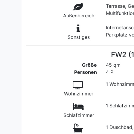
Terrasse, G
Multifunktio
Außenbereich
Internetans
Parkplatz v
Sonstiges
FW2 (
Größe
45 qm
Personen
4 P
1 Wohnzimme
Wohnzimmer
1 Schlafzim
Schlafzimmer
1 Duschbad,