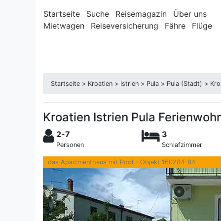
Startseite
Suche
Reisemagazin
Über uns
Mietwagen
Reiseversicherung
Fähre
Flüge
Startseite
>
Kroatien
>
Istrien
>
Pula
>
Pula (Stadt)
>
Kro
Kroatien Istrien Pula Ferienwo
2-7
3
Personen
Schlafzimmer
das Apartmenthaus mit Pool - Objekt 160284-84