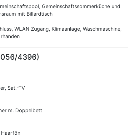
emeinschaftspool, Gemeinschaftssommerküche und
nsraum mit Billardtisch
chluss, WLAN Zugang, Klimaanlage, Waschmaschine,
orhanden
1056/4396)
r, Sat.-TV
mer m. Doppelbett
 Haarfön