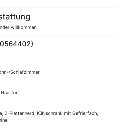
stattung
inder willkommen
10564402)
Wohn-/Schlafzimmer
 Haarfön
e, 2-Plattenherd, Kühlschrank mit Gefrierfach,
ine