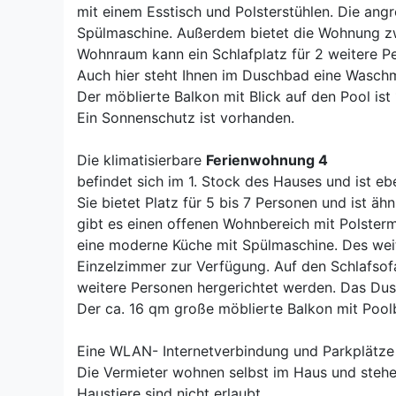
mit einem Esstisch und Polsterstühlen. Die ang
Spülmaschine. Außerdem bietet die Wohnung zw
Wohnraum kann ein Schlafplatz für 2 weitere P
Auch hier steht Ihnen im Duschbad eine Wasch
Der möblierte Balkon mit Blick auf den Pool ist
Ein Sonnenschutz ist vorhanden.
Die klimatisierbare
Ferienwohnung 4
befindet sich im 1. Stock des Hauses und ist eb
Sie bietet Platz für 5 bis 7 Personen und ist äh
gibt es einen offenen Wohnbereich mit Polste
eine moderne Küche mit Spülmaschine. Des wei
Einzelzimmer zur Verfügung. Auf den Schlafso
weitere Personen hergerichtet werden. Das Du
Der ca. 16 qm große möblierte Balkon mit Pool
Eine WLAN- Internetverbindung und Parkplätze
Die Vermieter wohnen selbst im Haus und stehen
Haustiere sind nicht erlaubt.