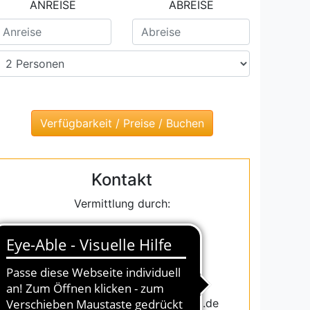
ANREISE
ABREISE
Kontakt
Vermittlung durch:
InterDomizil GmbH
vertreten durch
Susanne Blum
Email: susanne.blum@interdomizil.de