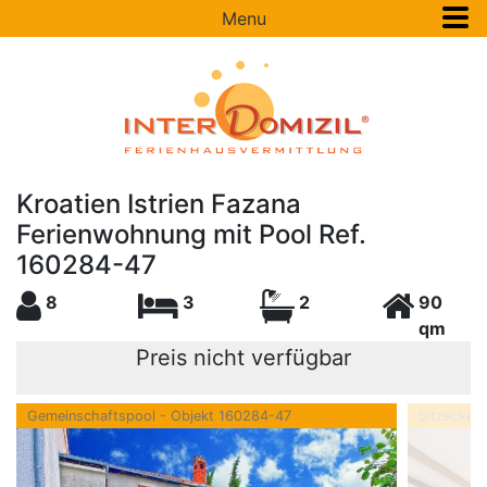
Menu
Kroatien Istrien Fazana
Ferienwohnung mit Pool Ref.
160284-47
8
3
2
90
qm
Preis nicht verfügbar
Gemeinschaftspool - Objekt 160284-47
Sitzecke 