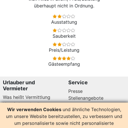
überhaupt nicht in Ordnung.
Ausstattung
Sauberkeit
Preis/Leistung
Gästeempfang
Urlauber und
Service
Vermieter
Presse
Was heißt Vermittlung
Stellenangebote
Vermittlungsbedingungen
Newsletter
Wir verwenden Cookies
und ähnliche Technologien,
Datenschutz
um unsere Website bereitzustellen, zu verbessern und
Kundenbewertungen
Hier sind wir auch
um personalisierte sowie nicht personalisierte