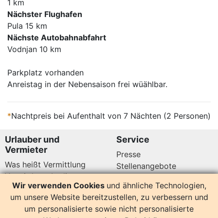
1 km
Nächster Flughafen
Pula 15 km
Nächste Autobahnabfahrt
Vodnjan 10 km
Parkplatz vorhanden
Anreistag in der Nebensaison frei wüählbar.
*
Nachtpreis bei Aufenthalt von 7 Nächten (2 Personen)
Urlauber und
Service
Vermieter
Presse
Was heißt Vermittlung
Stellenangebote
Vermittlungsbedingungen
Newsletter
Wir verwenden Cookies
und ähnliche Technologien,
Datenschutz
um unsere Website bereitzustellen, zu verbessern und
Kundenbewertungen
Hier sind wir auch
um personalisierte sowie nicht personalisierte