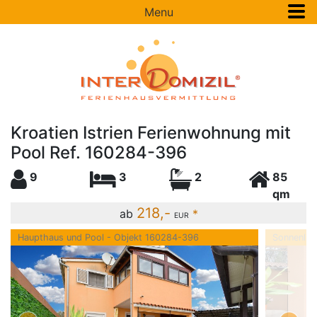
Menu
Kroatien Istrien Ferienwohnung mit
Pool Ref. 160284-396
9
3
2
85
qm
218,-
ab
*
EUR
Haupthaus und Pool - Objekt 160284-396
Sonnenlie