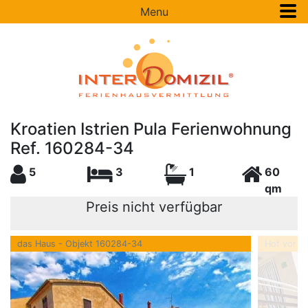
Menu
Kroatien Istrien Pula Ferienwohnung
Ref. 160284-34
5
3
1
60
qm
Preis nicht verfügbar
das Haus - Objekt 160284-34
Hof vor d