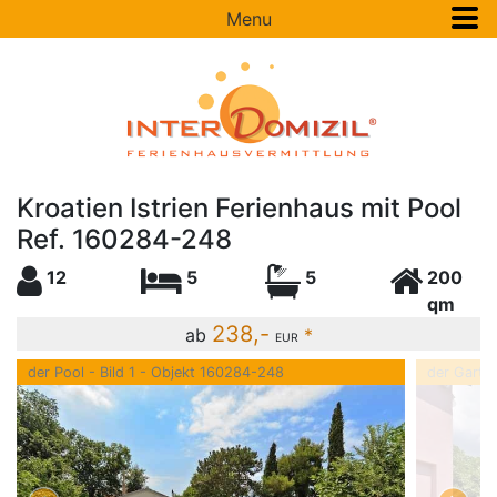
Menu
Kroatien Istrien Ferienhaus mit Pool
Ref. 160284-248
12
5
5
200
qm
238,-
ab
*
EUR
der Pool - Bild 1 - Objekt 160284-248
der Garte