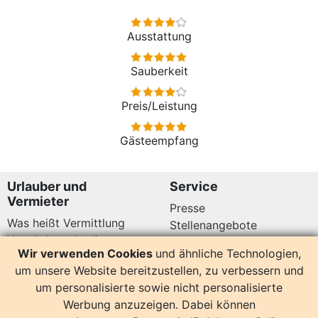
Ausstattung
Sauberkeit
Preis/Leistung
Gästeempfang
Urlauber und
Service
Vermieter
Presse
Was heißt Vermittlung
Stellenangebote
Vermittlungsbedingungen
Newsletter
Wir verwenden Cookies
und ähnliche Technologien,
Datenschutz
um unsere Website bereitzustellen, zu verbessern und
Kundenbewertungen
Hier sind wir auch
um personalisierte sowie nicht personalisierte
Werbung anzuzeigen. Dabei können