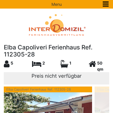
Menu
Elba Capoliveri Ferienhaus Ref.
112305-28
5
2
1
50
qm
Preis nicht verfügbar
Elba Capoliveri Ferienhaus Ref. 112305-28
Elba Capol