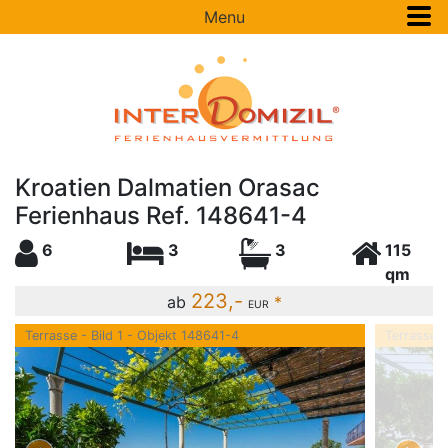
Menu
Kroatien Dalmatien Orasac
Ferienhaus Ref. 148641-4
6
3
3
115
qm
223,-
ab
*
EUR
Terrasse - Bild 1 - Objekt 148641-4
Terrasse -