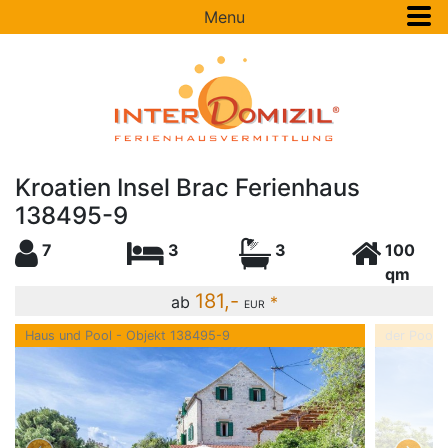
Menu
Kroatien Insel Brac Ferienhaus
138495-9
7
3
3
100
qm
181,-
ab
*
EUR
Haus und Pool - Objekt 138495-9
der Pool 