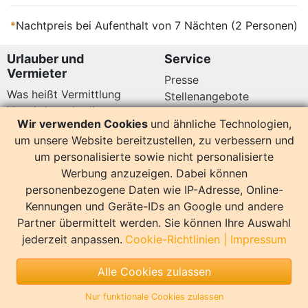
*
Nachtpreis bei Aufenthalt von 7 Nächten (2 Personen)
Urlauber und
Service
Vermieter
Presse
Was heißt Vermittlung
Stellenangebote
Vermittlungsbedingungen
Newsletter
Wir verwenden Cookies
und ähnliche Technologien,
Datenschutz
um unsere Website bereitzustellen, zu verbessern und
Kundenbewertungen
Hier sind wir auch
um personalisierte sowie nicht personalisierte
Werbung anzuzeigen. Dabei können
personenbezogene Daten wie IP-Adresse, Online-
Kennungen und Geräte-IDs an Google und andere
Partner übermittelt werden. Sie können Ihre Auswahl
14160 Bewertungen
jederzeit anpassen.
Cookie-Richtlinien
|
Impressum
Sonstiges
Alle Cookies zulassen
Copyright
Impressum
Nur funktionale Cookies zulassen
Copyright by InterDomizil | Design by EvR Willmroth