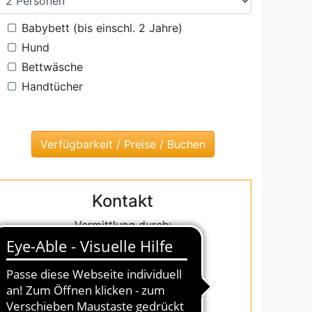
Babybett (bis einschl. 2 Jahre)
Hund
Bettwäsche
Handtücher
Kontakt
Vermittlung durch:
InterDomizil GmbH
Julius-Vosseler-Straße 100
D-22527 Hamburg