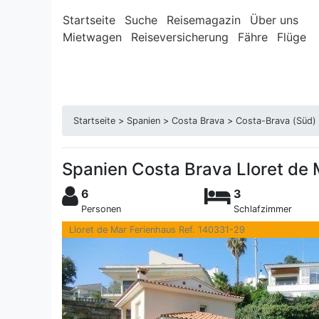
Startseite
Suche
Reisemagazin
Über uns
Mietwagen
Reiseversicherung
Fähre
Flüge
Startseite
>
Spanien
>
Costa Brava
>
Costa-Brava (Süd)
Spanien Costa Brava Lloret de
6
3
Personen
Schlafzimmer
Lloret de Mar Ferienhaus Ref. 140331-29