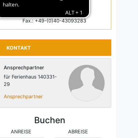
Email: info@interdomizil.de
Tel.: +49-(0)40-43093270
Fax.: +49-(0)40-43093283
KONTAKT
Ansprechpartner
für Ferienhaus 140331-
29
Ansprechpartner
Buchen
ANREISE
ABREISE