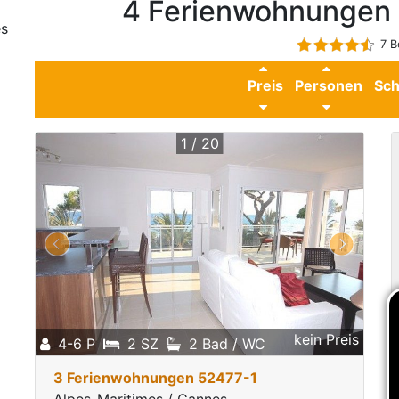
4 Ferienwohnungen 
es
7 B
Preis
Personen
Sch
1 / 20
kein Preis
4-6 P
2 SZ
2 Bad / WC
3 Ferienwohnungen 52477-1