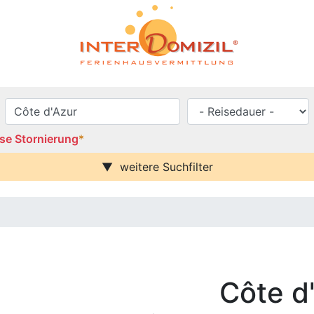
se Stornierung
*
weitere Suchfilter
se / Balkon
Urlaub mit Hund
Parkplatz (ggf. Gebühr)
rei
Behindertenfreundlich
blick
häuser
Côte d