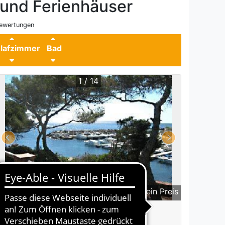
und Ferienhäuser
ewertungen
lafzimmer
Bad
1 / 14
kein Preis
8 P
4 SZ
3 Bad / WC
1 Ferienhaus 35328-1