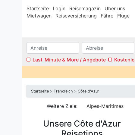
Startseite
Login
Reisemagazin
Über uns
Mietwagen
Reiseversicherung
Fähre
Flüge
Last-Minute & More / Angebote
Kostenlo
Internet/W-LAN
Terras
Sauna
Pool
Startseite
>
Frankreich
>
Côte d'Azur
Kamin
Stufenf
Klimaanlage
Wasser
Weitere Ziele:
Alpes-Maritimes
Ferienwohnungen
Ferien
Var
Unsere Côte d'Azur
Reisetipps