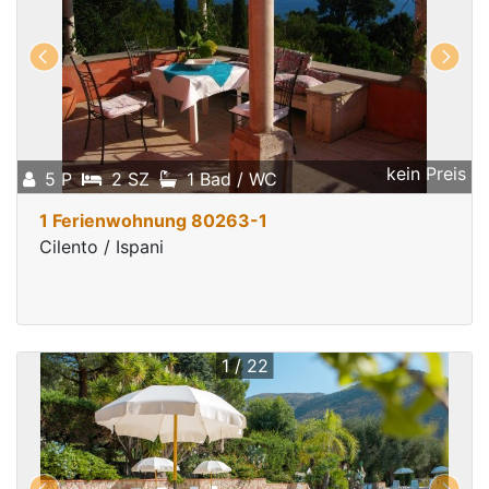
kein Preis
5 P
2 SZ
1 Bad / WC
1 Ferienwohnung 80263-1
Cilento / Ispani
1 / 22