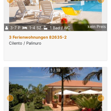
kein Preis
3-7 P
1-4 SZ
1 Bad / WC
3 Ferienwohnungen 82635-2
Cilento / Palinuro
1 / 18