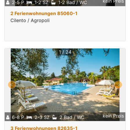
kein Preis
2-5 P
1-2 SZ
1-2 Bad / WC
2 Ferienwohnungen 85060-1
Cilento / Agropoli
1 / 24
kein Preis
6-8 P
2-3 SZ
2 Bad / WC
3 Ferienwohnungen 82635-1