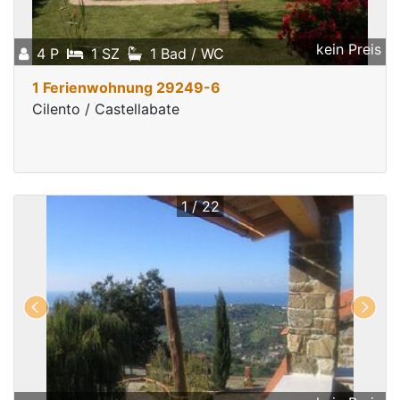
kein Preis
4 P
1 SZ
1 Bad / WC
1 Ferienwohnung 29249-6
Cilento / Castellabate
1 / 22