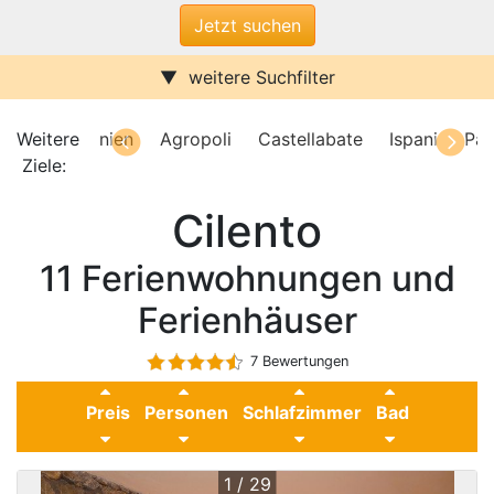
weitere Suchfilter
Internet/W-LAN
Terrasse / Balkon
Sauna
Pool
re
Weitere
Kampanien
Agropoli
Castellabate
Ispani
Pal
Kamin
Stufenfrei
re
Ziele:
Klimaanlage
Wasserblick
Cilento
Ferienwohnungen
Ferienhäuser
Urlaub mit Hund
11 Ferienwohnungen und
Parkplatz (ggf. Gebühr)
Behindertenfreundlich
Ferienhäuser
7 Bewertungen
Preis
Personen
Schlafzimmer
Bad
1 / 29