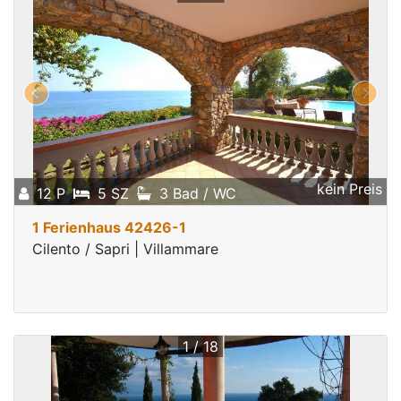
kein Preis
12 P
5 SZ
3 Bad / WC
1 Ferienhaus 42426-1
Cilento / Sapri | Villammare
1 / 18