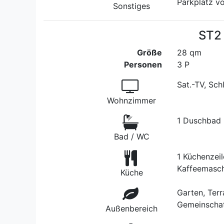
Parkplatz v
Sonstiges
ST2 
Größe
28 qm
Personen
3 P
Sat.-TV, Sch
Wohnzimmer
1 Duschbad
Bad / WC
1 Küchenzeil
Kaffeemasch
Küche
Garten, Terr
Gemeinschat
Außenbereich