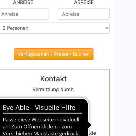
ANREISE
ABREISE
Kontakt
Vermittlung durch:
InterDomizil GmbH
vertreten durch
Susanne Blum
Email: susanne.blum@interdomizil.de