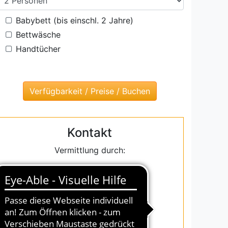
Babybett (bis einschl. 2 Jahre)
Bettwäsche
Handtücher
Kontakt
Vermittlung durch:
InterDomizil GmbH
Julius-Vosseler-Straße 100
D-22527 Hamburg
Email: info@interdomizil.de