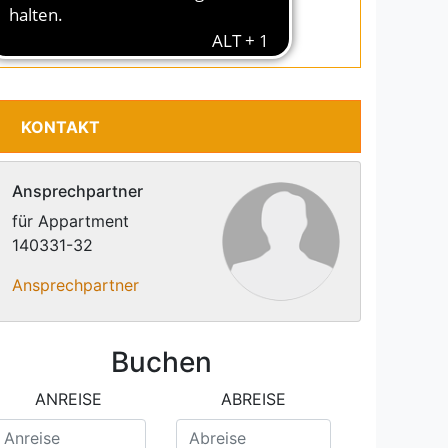
Tel.: +49-(0)40-43093270
Fax.: +49-(0)40-43093283
KONTAKT
Ansprechpartner
für Appartment
140331-32
Ansprechpartner
Buchen
ANREISE
ABREISE