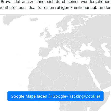
a Brava. Llafranc zeichnet sich durch seinen wunderschönen
thafen aus. Ideal für einen ruhigen Familienurlaub an der
Google Maps laden (+Google-Tracking/Cookie)