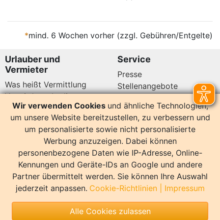
*
mind. 6 Wochen vorher (zzgl. Gebühren/Entgelte)
Urlauber und
Service
Vermieter
Presse
Was heißt Vermittlung
Stellenangebote
Vermittlungsbedingungen
Newsletter
Wir verwenden Cookies
und ähnliche Technologien,
Datenschutz
um unsere Website bereitzustellen, zu verbessern und
Kundenbewertungen
Hier sind wir auch
um personalisierte sowie nicht personalisierte
Werbung anzuzeigen. Dabei können
personenbezogene Daten wie IP-Adresse, Online-
Kennungen und Geräte-IDs an Google und andere
Partner übermittelt werden. Sie können Ihre Auswahl
14158 Bewertungen
jederzeit anpassen.
Cookie-Richtlinien
|
Impressum
Sonstiges
Alle Cookies zulassen
Copyright
Impressum