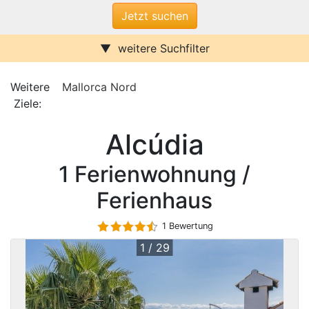
weitere Suchfilter
Internet/W-LAN
Terrasse / Balkon
Sauna
Pool
Weitere
Mallorca Nord
Kamin
Stufenfrei
Ziele:
Alcúdia
Muro
Klimaanlage
Wasserblick
Alcúdia
Ferienwohnungen
Ferienhäuser
Urlaub mit Hund
1 Ferienwohnung /
Parkplatz (ggf. Gebühr)
Behindertenfreundlich
Ferienhaus
1 Bewertung
1 / 29